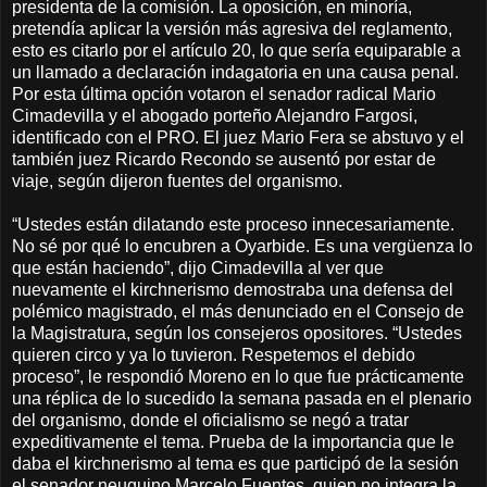
presidenta de la comisión. La oposición, en minoría,
pretendía aplicar la versión más agresiva del reglamento,
esto es citarlo por el artículo 20, lo que sería equiparable a
un llamado a declaración indagatoria en una causa penal.
Por esta última opción votaron el senador radical Mario
Cimadevilla y el abogado porteño Alejandro Fargosi,
identificado con el PRO. El juez Mario Fera se abstuvo y el
también juez Ricardo Recondo se ausentó por estar de
viaje, según dijeron fuentes del organismo.
“Ustedes están dilatando este proceso innecesariamente.
No sé por qué lo encubren a Oyarbide. Es una vergüenza lo
que están haciendo”, dijo Cimadevilla al ver que
nuevamente el kirchnerismo demostraba una defensa del
polémico magistrado, el más denunciado en el Consejo de
la Magistratura, según los consejeros opositores. “Ustedes
quieren circo y ya lo tuvieron. Respetemos el debido
proceso”, le respondió Moreno en lo que fue prácticamente
una réplica de lo sucedido la semana pasada en el plenario
del organismo, donde el oficialismo se negó a tratar
expeditivamente el tema. Prueba de la importancia que le
daba el kirchnerismo al tema es que participó de la sesión
el senador neuquino Marcelo Fuentes, quien no integra la