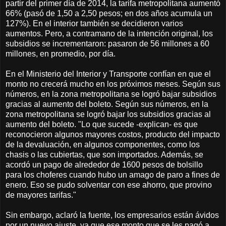
partir del primer día de 2014, la tarifa metropolitana aumentó
66% (pasó de 1,50 a 2,50 pesos; en dos años acumula un
127%). En el interior también se decidieron varios
aumentos. Pero, a contramano de la intención original, los
subsidios se incrementaron: pasaron de 56 millones a 60
millones, en promedio, por día.
En el Ministerio del Interior y Transporte confían en que el
monto no crecerá mucho en los próximos meses. Según sus
números, en la zona metropolitana se logró bajar subsidios
gracias al aumento del boleto. Según sus números, en la
zona metropolitana se logró bajar los subsidios gracias al
aumento del boleto. "Lo que sucede -explican- es que
reconocieron algunos mayores costos, producto del impacto
de la devaluación, en algunos componentes, como los
chasis o las cubiertas, que son importados. Además, se
acordó un pago de alrededor de 1600 pesos de bolsillo
para los choferes cuando hubo un amago de paro a fines de
enero. Eso se pudo solventar con ese ahorro, que provino
de mayores tarifas."
Sin embargo, aclaró la fuente, los empresarios están ávidos
por un nuevo ajuste, ya que ese monto que se les pagó a