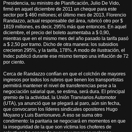
Presidencia, su ministro de Planificación, Julio De Vido,
firmó en aquel diciembre de 2011 un cheque para este
sector por $ 460 millones; el último mes de 2013, Florencio
Randazzo, actual responsable del área, rubricó otro por $
1819 millones, es decir, 295% más que entonces. En aquel
diciembre, el precio del boleto aumentaba a $ 0,90,
mientras que en el mismo mes del año pasado la tarifa pasó
a $ 2,50 por tramo. Dicho de otra manera: los subsidios
crecieron 295%, y la tarifa, 178%. A modo de ilustración, el
Indec publicó durante ese mismo tiempo una inflación de 72
por ciento.
Cerca de Randazzo confían en que el colchón de mayores
ingresos por todos los rubros que tienen los transportistas
permitirá mantener el nivel de transferencias pese a la
negociación salarial que, se estima, será dura. El principal
gremio de la actividad, la Unión Tranviarios Automotor
(UTA), ya anunció que se plegará al paro, aún sin fecha,
que convocaron los líderes sindicales opositores Hugo
Moyano y Luis Barrionuevo. A eso se suma otro
condimento: la paritaria se negociará en momentos en que
la inseguridad de la que son víctima los choferes de