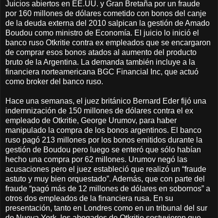
Juicios abiertos en EE.UU. y Gran Bretaña por un fraude
por 160 millones de dólares cometido con bonos del canje
de la deuda externa del 2010 salpican la gestión de Amado
Boudou como ministro de Economía. El juicio lo inició el
banco ruso Otkritie contra ex empleados que se encargaron
de comprar esos bonos atados al aumento del producto
bruto de la Argentina. La demanda también incluye a la
financiera norteamericana BGC Financial Inc, que actuó
como broker del banco ruso.
Hace una semanas, el juez británico Bernard Eder fijó una
indemnización de 150 millones de dólares contra el ex
empleado de Otkritie, George Urumov, para haber
manipulado la compra de los bonos argentinos. El banco
ruso pagó 213 millones por los bonos emitidos durante la
gestión de Boudou pero luego se enteró que sólo habían
hecho una compra por 62 millones. Urumov negó las
acusaciones pero el juez estableció que realizó un “fraude
astuto y muy bien orquestado”. Además, que con parte del
fraude “pagó más de 12 millones de dólares en sobornos” a
otros dos empleados de la financiera rusa. En su
presentación, tanto en Londres como en un tribunal del sur
de Nueva York, los abogados de Otkritie sostuvieron que