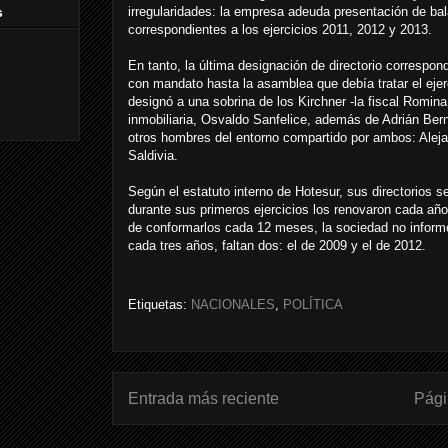
irregularidades: la empresa adeuda presentación de bal
s
correspondientes a los ejercicios 2011, 2012 y 2013.
En tanto, la última designación de directorio corresp
con mandato hasta la asamblea que debía tratar el ejer
designó a una sobrina de los Kirchner -la fiscal Romina
inmobiliaria, Osvaldo Sanfelice, además de Adrián Bern
otros hombres del entorno compartido por ambos: Aleja
Saldivia.
Según el estatuto interno de Hotesur, sus directorios 
durante sus primeros ejercicios los renovaron cada añ
de conformarlos cada 12 meses, la sociedad no informó
cada tres años, faltan dos: el de 2009 y el de 2012.
Etiquetas:
NACIONALES
,
POLÍTICA
Entrada más reciente
Pági