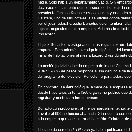
nadie. Sólo había un departamento vacío. Sin embargo, 
declarado oficialmente como la sede de Hotesur, la em
presidenta Cristina Kirchner es accionista y que admini
Calafate, uno de sus hoteles. Esa oficina donde debía 
por el juez federal Claudio Bonadio, quien también allan
legajos originales de esa empresa. Además le solicitó 
impuestos.
El juez Bonadio investiga anomalías registrales en Hote
empresa. Pero además investiga la hipótesis del lavado
millar de habitaciones al mes a Lázaro Báez durante d
La acción judicial sobre la empresa de la que Cristina
9.367.528,85 de pesos responde a una denuncia de la d
del programa de televisión Periodismo para todos, que s
En concreto, se denunció que la sede de la empresa er
desde hace años ante la IGJ, organismo público que de
registrar y controlar a las empresas.
Bonadio comprobó ayer, al menos parcialmente, parte de
Lavalle al 900 no funcionaba nada. Sí encontró que deb
a la empresa que administra el hotel Alto Calafate, de
El diario de derecha
La Nación
ya había publicado el 19