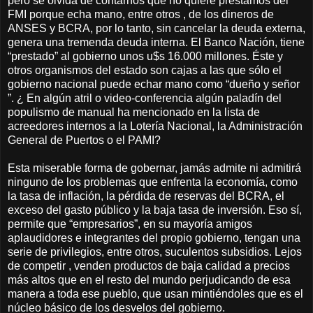
pero se olvida de contarnos que no quiere préstamos del
FMI porque echa mano, entre otros , de los dineros de
ANSES y BCRA, por lo tanto, sin cancelar la deuda externa,
genera una tremenda deuda interna. El Banco Nación, tiene
“prestado” al gobierno unos u$s 16.000 millones. Éste y
otros organismos del estado son cajas a las que sólo el
gobierno nacional puede echar mano como “dueño y señor
”. ¿ En algún atril o video-conferencia algún paladín del
populismo de manual ha mencionado en la lista de
acreedores internos a la Lotería Nacional, la Administración
General de Puertos o el PAMI?
Esta miserable forma de gobernar, jamás admite ni admitirá
ninguno de los problemas que enfrenta la economía, como
la tasa de inflación, la pérdida de reservas del BCRA, el
exceso del gasto público y la baja tasa de inversión. Eso sí,
permite que “empresarios”, en su mayoría amigos
aplaudidores e integrantes del propio gobierno, tengan una
serie de privilegios, entre otros, suculentos subsidios. Lejos
de competir , venden productos de baja calidad a precios
más altos que en el resto del mundo perjudicando de esa
manera a toda ese pueblo, que usan mintiéndoles que es el
núcleo básico de los desvelos del gobierno.