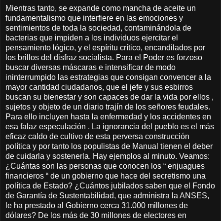
Mientras tanto, se expande como mancha de aceite un
fundamentalismo que interfiere en las emociones y
sentimientos de toda la sociedad, contaminándola de
bacterias que impiden a los individuos ejercitar el
pensamiento lógico, y el espíritu crítico, encandilados por
los brillos del disfraz socialista. Para el Poder es forzoso
buscar diversas máscaras e intensificar de modo
ininterrumpido las estrategias que consigan convencer a la
mayor cantidad ciudadanos, que el jefe y sus esbirros
buscan su bienestar y son capaces de dar la vida por ellos ,
sujetos y objeto de un diario trajín de los señores feudales.
Para ello incluyen hasta la enfermedad y los accidentes en
esa falaz especulación . La ignorancia del pueblo es el más
eficaz caldo de cultivo de esta perversa construcción
política y por tanto los populistas de Manual tienen el deber
de cuidarla y sostenerla. Hay ejemplos al minuto. Veamos:
¿Cuántas son las personas que conocen los “ enjuagues
financieros “ de un gobierno que hace del secretismo una
política de Estado? ¿Cuántos jubilados saben que el Fondo
de Garantía de Sustentabilidad, que administra la ANSES,
le ha prestado al Gobierno cerca 31.000 millones de
dólares? De los más de 30 millones de electores en