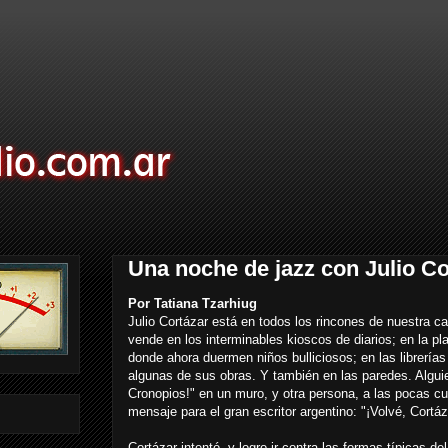
Una noche de jazz con Julio Co
Por Tatiana Tzarhiug
Julio Cortázar está en todos los rincones de nuestra c
vende en los interminables kioscos de diarios; en la p
donde ahora duermen niños bulliciosos; en las librería
algunas de sus obras. Y también en las paredes. Alguie
Cronopios!" en un muro, y otra persona, a las pocas c
mensaje para el gran escritor argentino: "¡Volvé, Cortáz
Cortázar intentó, y logro ir contra las formas típicas de