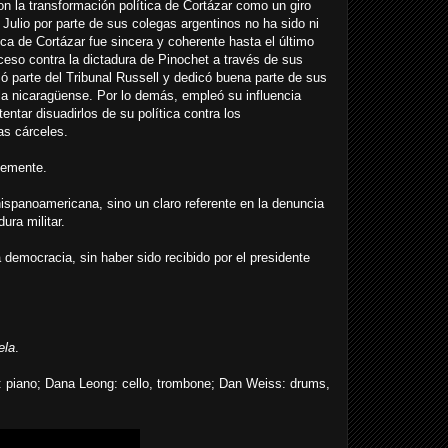
ron la transformación política de Cortázar como un giro
ó Julio por parte de sus colegas argentinos no ha sido ni
tica de Cortázar fue sincera y coherente hasta el último
ceso contra la dictadura de Pinochet a través de sus
ó parte del Tribunal Russell y dedicó buena parte de sus
la nicaragüense. Por lo demás, empleó su influencia
tentar disuadirlos de su política contra los
as cárceles.
demente.
a hispanoamericana, sino un claro referente en la denuncia
ura militar.
 democracia, sin haber sido recibido por el presidente
ela
.
: piano; Dana Leong: cello, trombone; Dan Weiss: drums,