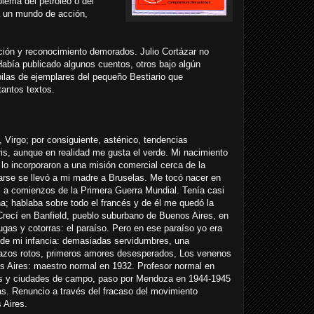
blema del petróleo o del
a un mundo de acción,
cación y reconocimiento demorados. Julio Cortázar no
. Había publicado algunos cuentos, otros bajo algún
 pilas de ejemplares del pequeño Bestiario que
antos textos.
 Virgo; por consiguiente, asténico, tendencias
gris, aunque en realidad me gusta el verde. Mi nacimiento
 lo incorporaron a una misión comercial cerca de la
arse se llevó a mi madre a Bruselas. Me tocó nacer en
, a comienzos de la Primera Guerra Mundial. Tenía casi
na; hablaba sobre todo el francés y de él me quedó la
Crecí en Banfield, pueblo suburbano de Buenos Aires, en
tugas y cotorras: el paraíso. Pero en ese paraíso yo era
z de mi infancia: demasiadas servidumbres, una
brazos rotos, primeros amores desesperados, Los venenos
s Aires: maestro normal en 1932. Profesor normal en
os y ciudades de campo, paso por Mendoza en 1944-1945
s. Renuncio a través del fracaso del movimiento
 Aires.