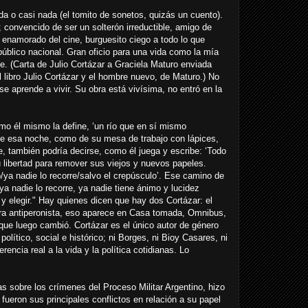
da o casi nada (el tomito de sonetos, quizás un cuento).
; convencido de ser un solterón irreductible, amigo de
enamorado del cine, burguesito ciego a todo lo que
público nacional. Gran oficio para una vida como la mía
e. (Carta de Julio Cortázar a Graciela Maturo enviada
 libro Julio Cortázar y el hombre nuevo, de Maturo.) No
se aprende a vivir. Su obra está vivísima, no entró en la
omo él mismo la define, ‘un río que en sí mismo
de esa noche, como de su mesa de trabajo con lápices,
e, también podría decirse, como él juega y escribe: ‘Todo
su libertad para remover sus viejos y nuevos papeles.
ya nadie lo recorre/salvo el crepúsculo’. Ese camino de
 ya nadie lo recorre, ya nadie tiene ánimo y lucidez
 y elegir." Hay quienes dicen que hay dos Cortázar: el
 era antiperonista, eso aparece en Casa tomada, Omnibus,
 que luego cambió. Cortázar es el único autor de género
político, social e histórico; ni Borges, ni Bioy Casares, ni
encia real a la vida y la política cotidianas. Lo
s sobre los crímenes del Proceso Militar Argentino, hizo
 fueron sus principales conflictos en relación a su papel