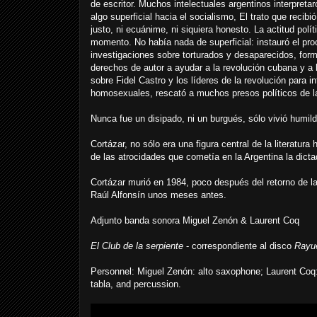
de escritor. Muchos intelectuales argentinos interpreta
algo superficial hacia el socialismo, El trato que recibi
justo, ni ecuánime, ni siquiera honesto. La actitud polí
momento. No había nada de superficial: instauró el pro
investigaciones sobre torturados y desaparecidos, form
derechos de autor a ayudar a la revolución cubana y a 
sobre Fidel Castro y los líderes de la revolución para in
homosexuales, rescató a muchos presos políticos de l
Nunca fue un disipado, ni un burgués, sólo vivió humil
Cortázar, no sólo era una figura central de la literatur
de las atrocidades que cometía en la Argentina la dictad
Cortázar murió en 1984, poco después del retorno de la
Raúl Alfonsín unos meses antes.
Adjunto banda sonora Miguel Zenón & Laurent Coq
El Club de la serpiente
- correspondiente al disco
Rayu
Personnel: Miguel Zenón: alto saxophone; Laurent Coq
tabla, and percussion.