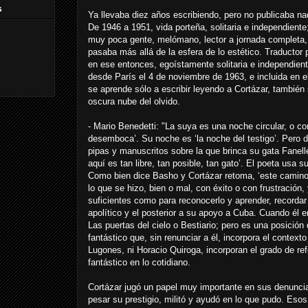
s
Ya llevaba diez años escribiendo, pero no publicaba na
De 1946 a 1951, vida porteña, solitaria e independiente
muy poca gente, melómano, lector a jornada completa, 
pasaba más allá de la esfera de lo estético. Traductor 
en ese entonces, egoístamente solitaria e independient
desde París el 4 de noviembre de 1963, e incluida en el
se aprende sólo a escribir leyendo a Cortázar, también 
oscura nube del olvido.
- Mario Benedetti: "La suya es una noche circular, o c
desemboca’. Su noche es ‘la noche del testigo’. Pero 
pipas y manuscritos sobre la que brinca su gata Fanell
aquí es tan libre, tan posible, tan gato’. El poeta usa 
Como bien dice Basho y Cortázar retoma, ‘este camino/
lo que se hizo, bien o mal, con éxito o con frustración,
suficientes como para reconocerlo y aprender, recordar
apolítico y el posterior a su apoyo a Cuba. Cuando él
Las puertas del cielo o Bestiario; pero es una posición
fantástico que, sin renunciar a él, incorpora el contexto 
Lugones, ni Horacio Quiroga, incorporan el grado de refer
fantástico en lo cotidiano.
Cortázar jugó un papel muy importante en sus denuncia
pesar su prestigio, militó y ayudó en lo que pudo. Esos