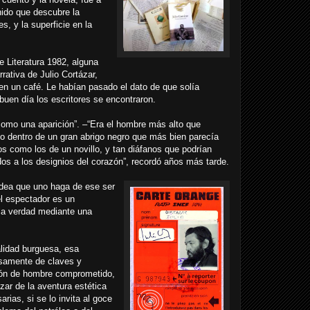
nido que descubre la
, y la superficie en la
 Literatura 1982, alguna
rativa de Julio Cortázar,
en un café. Le habían pasado el dato de que solía
 buen día los escritores se encontraron.
como una aparición”. –“Era el hombre más alto que
so dentro de un gran abrigo negro que más bien parecía
s como los de un novillo, y tan diáfanos que podrían
dos a los designios del corazón”, recordó años más tarde.
idea que uno haga de ese ser
el espectador es un
 la verdad mediante una
lidad burguesa, esa
samente de claves y
ción de hombre comprometido,
ar de la aventura estética
rias, si se lo invita al goce