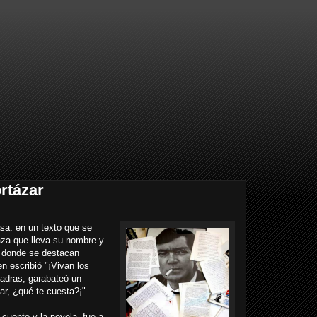
rtázar
asa: en un texto que se
laza que lleva su nombre y
s donde se destacan
n escribió "¡Vivan los
uadras, garabateó un
ar, ¿qué te cuesta?¡".
l cuento y la novela, fue a