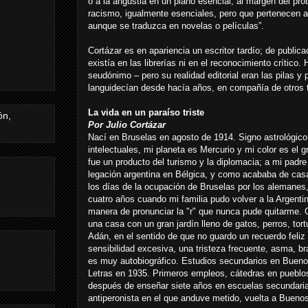
o a la angustia en un plano esencial, al margen del pro
racismo, igualmente esenciales, pero que pertenecen 
aunque se traduzca en novelas o películas”.
Cortázar es en apariencia un escritor tardío; de publi
existía en las librerías ni en el reconocimiento crítico
seudónimo – pero su realidad editorial eran las pilas y
languidecían desde hacía años, en compañía de otros t
La vida en un paraíso triste
Por Julio Cortázar
Nací en Bruselas en agosto de 1914. Signo astrológico,
intelectuales, mi planeta es Mercurio y mi color es el 
fue un producto del turismo y la diplomacia; a mi padre
legación argentina en Bélgica, y como acababa de cas
los días de la ocupación de Bruselas por los alemanes
cuatro años cuando mi familia pudo volver a la Argenti
manera de pronunciar la "r" que nunca pude quitarme. 
una casa con un gran jardín lleno de gatos, perros, tor
Adán, en el sentido de que no guardo un recuerdo feli
sensibilidad excesiva, una tristeza frecuente, asma, 
es muy autobiográfico. Estudios secundarios en Bueno
Letras en 1935. Primeros empleos, cátedras en puebl
después de enseñar siete años en escuelas secundaria
antiperonista en el que anduve metido, vuelta a Buenos