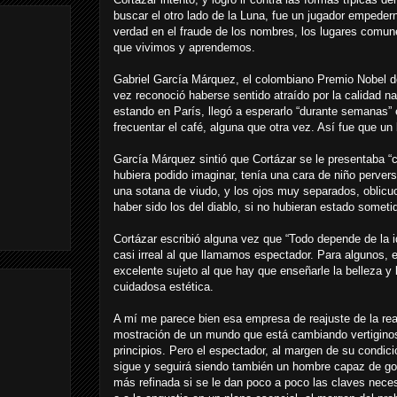
buscar el otro lado de la Luna, fue un jugador empeder
verdad en el fraude de los nombres, los lugares comunes
que vivimos y aprendemos.
Gabriel García Márquez, el colombiano Premio Nobel de
vez reconoció haberse sentido atraído por la calidad nar
estando en París, llegó a esperarlo “durante semanas” 
frecuentar el café, alguna que otra vez. Así fue que un
García Márquez sintió que Cortázar se le presentaba “
hubiera podido imaginar, tenía una cara de niño perver
una sotana de viudo, y los ojos muy separados, oblicuo
haber sido los del diablo, si no hubieran estado someti
Cortázar escribió alguna vez que “Todo depende de la 
casi irreal al que llamamos espectador. Para algunos, 
excelente sujeto al que hay que enseñarle la belleza y
cuidadosa estética.
A mí me parece bien esa empresa de reajuste de la rea
mostración de un mundo que está cambiando vertigino
principios. Pero el espectador, al margen de su condi
sigue y seguirá siendo también un hombre capaz de goz
más refinada si se le dan poco a poco las claves necesa