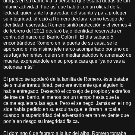
drogas en su barrio y a la persona que estaba detrás de tan
infame actividad. Fue así que habló con un oficial de la
federal, quien ante la gravedad del asunto y para proteger
su integridad, ofreció a Romero declarar como testigo de
identidad reservada. Romero sintió protección y el viernes 4
de febrero del 2011 declaró bajo identidad reservada en
contra del narco del Barrio Colón II. El día sábado 5,
encontrándose Romero en la puerta de su casa, se le
apersonó el mismísimo jefe narco acompañado por uno de
sus lugartenientes, quien sin mediar saludos lo amenazó de
muerte, expresándole en su propia cara que "ya no vas a
botonear más".
El pánico se apoderó de la familia de Romero, éste trataba
de simular tranquilidad, pero era evidente que alguien lo
había entregado. Desechó el consejo de propios y extraños
de irse del barrio, al menos por un tiempo hasta que la
calma aquietara las agua. Pero el se negó. Jamás en el ring
side había pedido en su esquina que le tiraran la toalla
cuando la superioridad del adversario era tan evidente que
ponía en riesgo su integridad física.
El domingo 6 de febrero a la luz del alba, Romero tomaba