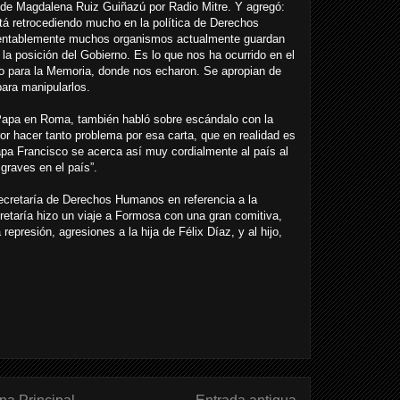
 de Magdalena Ruiz Guiñazú por Radio Mitre. Y agregó:
tá retrocediendo mucho en la política de Derechos
ntablemente muchos organismos actualmente guardan
a la posición del Gobierno. Es lo que nos ha ocurrido en el
io para la Memoria, donde nos echaron. Se apropian de
ara manipularlos.
 Papa en Roma, también habló sobre escándalo con la
ror hacer tanto problema por esa carta, que en realidad es
apa Francisco se acerca así muy cordialmente al país al
raves en el país”.
Secretaría de Derechos Humanos en referencia a la
etaría hizo un viaje a Formosa con una gran comitiva,
represión, agresiones a la hija de Félix Díaz, y al hijo,