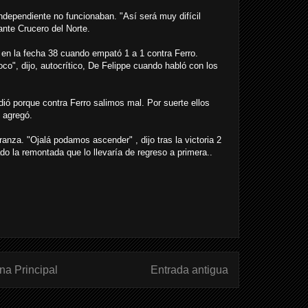
ndependiente no funcionaban. "Así será muy difícil
ante Crucero del Norte.
 en la fecha 38 cuando empató 1 a 1 contra Ferro.
o", dijo, autocrítico, De Felippe cuando habló con los
ó porque contra Ferro salimos mal. Por suerte ellos
, agregó.
anza. "Ojalá podamos ascender" , dijo tras la victoria 2
o la remontada que lo llevaría de regreso a primera..
na Principal
Entrada antigua