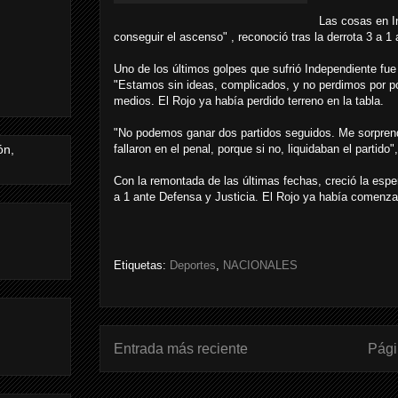
Las cosas en I
conseguir el ascenso" , reconoció tras la derrota 3 a 1 
Uno de los últimos golpes que sufrió Independiente fue
"Estamos sin ideas, complicados, y no perdimos por poc
medios. El Rojo ya había perdido terreno en la tabla.
"No podemos ganar dos partidos seguidos. Me sorprendi
fallaron en el penal, porque si no, liquidaban el partido"
Con la remontada de las últimas fechas, creció la esper
a 1 ante Defensa y Justicia. El Rojo ya había comenzad
Etiquetas:
Deportes
,
NACIONALES
Entrada más reciente
Pági