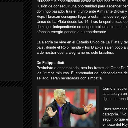
Huracán fue construyendo desde la segunda mitad de
ilusión de conseguir una oportunidad para ascender per
domingo pasado, tras el triunfo ante Almirante Brown y
Rojo, Huracán consiguió llegar a esta final que se jugó 
Único de La Plata desde las 14. Tras la oportunidad qu
domingo, Independiente no desperdició un solo minuto
afanosa energía ganarle a su contrincante.
La alegría se vive en el Estadio Único de La Plata y ta
país, donde el Rojo manda y los Diablos salen poco a p
a demostrar que la alegría no es sólo brasilera.
De Felippe dixit
Pesimista o esperanzado, acá las frases de Omar De Fe
los últimos minutos. El entrenador de Independiente de
sellado, serán recordadas con simpatía.
Como si supier
aclaraba ya en 
dijo el entrena
Unas semanas de
categoría. "No 
seguir porque e
empate del Rojo