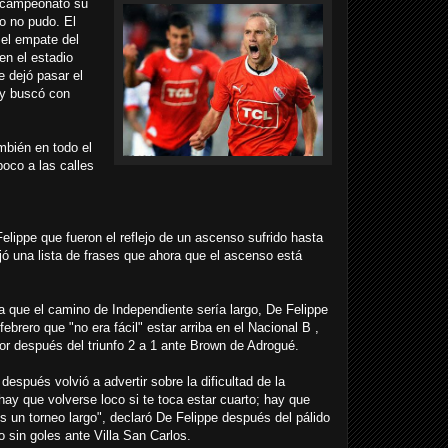
l campeonato su
o no pudo. El
 el empate del
en el estadio
e dejó pasar el
 y buscó con
mbién en todo el
oco a las calles
lippe que fueron el reflejo de un ascenso sufrido hasta
jó una lista de frases que ahora que el ascenso está
a que el camino de Independiente sería largo, De Felippe
febrero que "no era fácil" estar arriba en el Nacional B ,
dor después del triunfo 2 a 1 ante Brown de Adrogué.
spués volvió a advertir sobre la dificultad de la
hay que volverse loco si te toca estar cuarto; hay que
s un torneo largo", declaró De Felippe después del pálido
 sin goles ante Villa San Carlos.