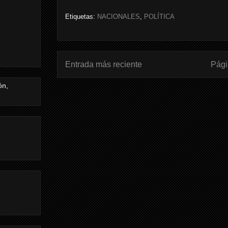
Etiquetas:
NACIONALES
,
POLÍTICA
Entrada más reciente
Pági