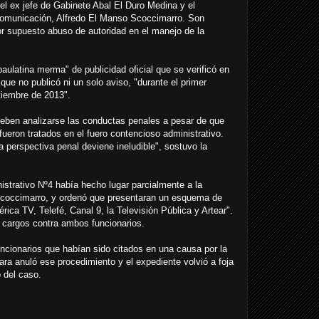
el ex jefe de Gabinete Abal El Duro Medina y el
Comunicación, Alfredo El Manso Scoccimarro. Son
or supuesto abuso de autoridad en el manejo de la
paulatina merma" de publicidad oficial que se verificó en
ue no publicó ni un solo aviso, "durante el primer
tiembre de 2013".
 deben analizarse las conductas penales a pesar de que
 fueron tratados en el fuero contencioso administrativo.
 perspectiva penal deviene ineludible", sostuvo la
istrativo Nº4 había hecho lugar parcialmente a la
Scoccimarro, y ordenó que presentaran un esquema de
érica TV, Telefé, Canal 9, la Televisión Pública y Artear".
 cargos contra ambos funcionarios.
cionarios que habían sido citados en una causa por la
ara anuló ese procedimiento y el expediente volvió a foja
 del caso.