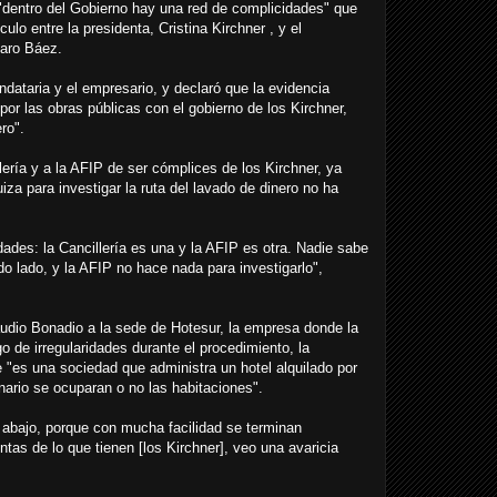
"dentro del Gobierno hay una red de complicidades" que
ulo entre la presidenta, Cristina Kirchner , y el
aro Báez.
ndataria y el empresario, y declaró que la evidencia
or las obras públicas con el gobierno de los Kirchner,
ro".
llería y a la AFIP de ser cómplices de los Kirchner, ya
iza para investigar la ruta del lavado de dinero no ha
ades: la Cancillería es una y la AFIP es otra. Nadie sabe
do lado, y la AFIP no hace nada para investigarlo",
audio Bonadio a la sede de Hotesur, la empresa donde la
go de irregularidades durante el procedimiento, la
 "es una sociedad que administra un hotel alquilado por
ario se ocuparan o no las habitaciones".
 abajo, porque con mucha facilidad se terminan
as de lo que tienen [los Kirchner], veo una avaricia