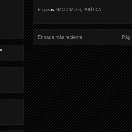
Etiquetas:
NACIONALES
,
POLÍTICA
Entrada más reciente
Pági