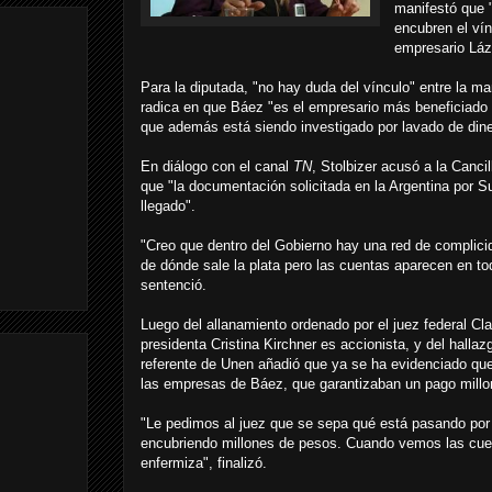
manifestó que 
encubren el vínc
empresario Láz
Para la diputada, "no hay duda del vínculo" entre la ma
radica en que Báez "es el empresario más beneficiado p
que además está siendo investigado por lavado de dine
En diálogo con el canal
TN
, Stolbizer acusó a la Canci
que "la documentación solicitada en la Argentina por Su
llegado".
"Creo que dentro del Gobierno hay una red de complicid
de dónde sale la plata pero las cuentas aparecen en to
sentenció.
Luego del allanamiento ordenado por el juez federal Cl
presidenta Cristina Kirchner es accionista, y del hallaz
referente de Unen añadió que ya se ha evidenciado que
las empresas de Báez, que garantizaban un pago millon
"Le pedimos al juez que se sepa qué está pasando por
encubriendo millones de pesos. Cuando vemos las cuent
enfermiza", finalizó.