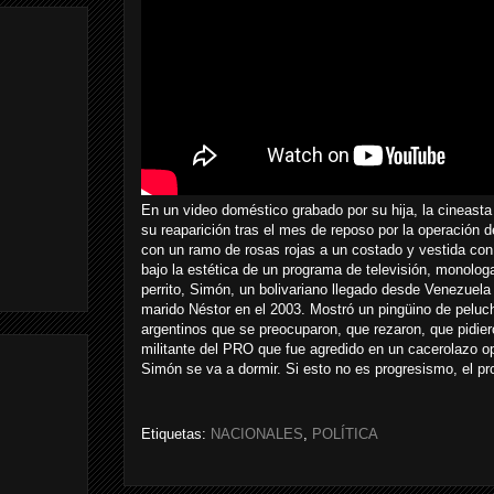
En un video doméstico grabado por su hija, la cineasta 
su reaparición tras el mes de reposo por la operación 
con un ramo de rosas rojas a un costado y vestida con 
bajo la estética de un programa de televisión, monol
perrito, Simón, un bolivariano llegado desde Venezuel
marido Néstor en el 2003. Mostró un pingüino de peluc
argentinos que se preocuparon, que rezaron, que pidie
militante del PRO que fue agredido en un cacerolazo opos
Simón se va a dormir. Si esto no es progresismo, el 
Etiquetas:
NACIONALES
,
POLÍTICA