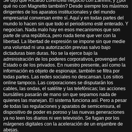
Se dijo que Ricardo Lorenzetti negoció con Zannini, y ¿por
qué no con Magnetto también? Desde siempre los máximos
dirigentes de los aparatos institucionales y del mundo
empresarial conversan entre sí. Aquí y en todas partes del
mundo lo hacen sin que todo el periodismo esté enterado. Y
negocian. Nada malo hay en esos mecanismos que son
parte de una república, pero nada tiene que ver con la
libertad. La libertad de expresión se impone sin que medie
una voluntad ni una autorización previas salvo bajo
dictaduras bien duras. No se la ejerce bajo la
administración de los poderes corporativos, provengan del
Estado o de los privados. En nuestro presente, así como la
información es objeto de espionaje, también se filtra por
todas partes. Las redes sociales no descansan. Los sitios
online tampoco. Las corporaciones se disputarán los
cables, las ondas, el satélite y las telefónicas; las acciones
bursátiles pasarán de mano sin que sepamos nada de
quienes las manejan. El sistema funciona así. Pero a pesar
de todas las regulaciones y aparatos de semicensura, el
dispositivo de poder es poroso y las nuevas generaciones
ya no leen los diarios ni ven televisión. Se fugan por los
márgenes digitales con la aceleración de un enjambre de
abejas.