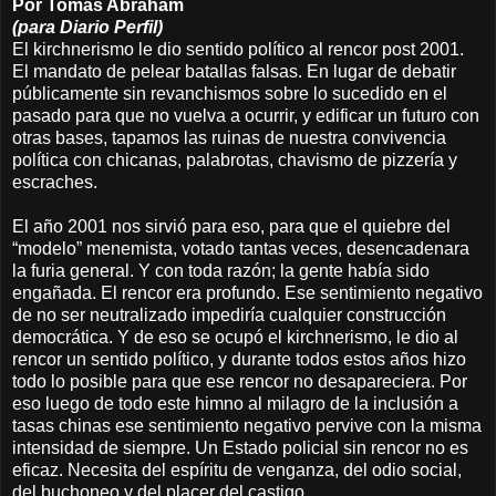
Por Tomás Abraham
(para Diario Perfil)
El kirchnerismo le dio sentido político al rencor post 2001.
El mandato de pelear batallas falsas. En lugar de debatir
públicamente sin revanchismos sobre lo sucedido en el
pasado para que no vuelva a ocurrir, y edificar un futuro con
otras bases, tapamos las ruinas de nuestra convivencia
política con chicanas, palabrotas, chavismo de pizzería y
escraches.
El año 2001 nos sirvió para eso, para que el quiebre del
“modelo” menemista, votado tantas veces, desencadenara
la furia general. Y con toda razón; la gente había sido
engañada. El rencor era profundo. Ese sentimiento negativo
de no ser neutralizado impediría cualquier construcción
democrática. Y de eso se ocupó el kirchnerismo, le dio al
rencor un sentido político, y durante todos estos años hizo
todo lo posible para que ese rencor no desapareciera. Por
eso luego de todo este himno al milagro de la inclusión a
tasas chinas ese sentimiento negativo pervive con la misma
intensidad de siempre. Un Estado policial sin rencor no es
eficaz. Necesita del espíritu de venganza, del odio social,
del buchoneo y del placer del castigo.