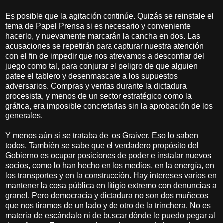
Es posible que la agitación continúe. Quizás se reinstale el
tema de Papel Prensa si es necesario y conveniente
hacerlo, y nuevamente marcarán la cancha en dos. Las
acusaciones se repetirán para capturar nuestra atención
con el fin de impedir que nos atrevamos a desconfiar del
juego como tal, para conjurar el peligro de que alguien
patee el tablero y desenmascare a los supuestos
adversarios. Compras y ventas durante la dictadura
procesista, y menos de un sector estratégico como la
gráfica, era imposible concretarlas sin la aprobación de los
generales.
Y menos aún si se trataba de los Graiver. Eso lo saben
todos. También se sabe que el verdadero propósito del
Gobierno es ocupar posiciones de poder e instalar nuevos
socios, como lo han hecho en los medios, en la energía, en
los transportes y en la construcción. Hay intereses varios en
mantener la cosa pública en litigio extremo con denuncias a
granel. Pero democracia y dictadura no son dos muñecos
que nos tiramos de un lado y de otro de la trinchera. No es
materia de escándalo ni de buscar dónde le puedo pegar al