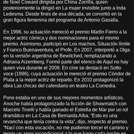
de Noel Coward dirigida por China Zorrilla, quien
posteriormente la dirigió en La mujer invisible junto a Inda
Ledesma. Desde fines de esa década, se convirtió en la
gran figura femenina del programa de Antonio Gasalla.
En 1996, su actuación mereció el premio Martín Fierro a la
mejor actriz cómica y dos nominaciones para el mismo
premio. Asimismo, participó en Los machos, Situación límite
y Franco Buenaventura, el Profe. En 2007, interpretó a Olga
en la versión argentina de Bewitched, remplazando a
Adriana Aizemberg. Formó parte del elenco de Aquí no hay
quien viva durante el 2008. En cine se destacó en Sotto
voce (1996), cuya actuación le mereció el premio Cóndor de
Plata a la mejor actriz de reparto. En 2010 protagonizó la
obra Las chicas del calendario en teatro La Comedia.
Pons estaba en uno de sus mejores momentos artísticos.
Anoche había protagonizado la ficción de Showmatch con
Marcelo Tinelli y había ganado el Estrella de Mar por un rol
dramático en La Casa de Bernarda Alba. “Esto es una
revancha que tenía contra la vida”, dijo, respecto al premio.
“Nací con esta vocación, no me pudieron torcer el camino y
tengo un amor incondicional a lo que hago cada noche en