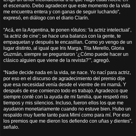
el escenario. Debo agradecer que este momento de la vida
me encuentra entera y con ganas de seguir luchando“,
expresó, en diálogo con el diario Clarín.
“Acá, en la Argentina, te ponen rótulos: ‘la actriz intelectual’,
‘la actriz de cine’; se hace una balanza con la gente, te
empaquetan y después te encasillan. Como yo vengo de un
lugar distinto, al igual que Iris Marga, Tita Merello, Gloria
Guzmán, siempre se preguntaron ‘¿Cómo puede hacer un
clásico alguien que viene de la revista?’”, agregó.
“Nadie decide nada en la vida, se nace. Yo nací para actriz,
por eso en el discurso de agradecimiento del premio dije
que esa necesidad venía desde el vientre de mi mamá. Y
después de ese comienzo todo es trabajo. Agradezco que
siempre conté con la ayuda de mi familia, que respetó mis
tiempos y mis silencios. Incluso, fueron ellos los que me
ayudaron monetariamente cuando no estuve bien. Hubo un
respaldo muy fuerte tanto para Mimí como para mí. Por eso
los premios que me dieron los defiendo con uñas y dientes”,
señalo.