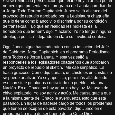
Así se refirió a la persecución que recibe hoy la artista por el
número que presenta en el programa de Lanata parodiando
a Jorge Todo Terreno Capitanich. Junco salió al cruce del
proyecto de repudio aprobado por la Legislatura chaqueña
que lo tiene como blanco y lo discrimina por su condición
de transexual. "Lo que en realidad les molesta es la
homofobia que tienen", dijo. Y aclaró: "Yo no tengo ninguna
ideología política", dejando en claro su frivolidad confesa.
Oggi Junco sigue haciendo ruido con su imitación del Jefe
de Gabinete, Jorge Capitanich, en el programa Periodismo
para Todos de Jorge Lanata. Y esta vez salió a
responderles a los legisladores chaqueños que aprobaron
un proyecto de repudio al sketch. "Me cae simpático. Es
hasta gracioso. Como dijo Lanata, un chiste es un chiste, no
se puede analizar. Yo soy apolítica, pero más allá de todo
eso son siete pelotudos contra todo un pueblo, toda una
Nación. En el Chaco no hay agua, no hay luz. Me usan de
chivo expiatorio. Yo soy actriz y actúo. Me causa gracia que
a la misma gente del Chaco le avergüenza esto que está
pasando. En lugar de hacerse cargo de todos los problemas
que tienen se ocupan de esta pavada", dijo Junco en el
programa Lo malo de ser bueno de La Once Diez.